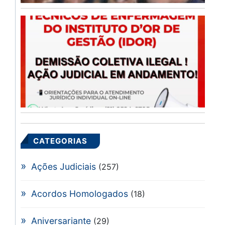
D
CO
IL
(I
30
Lei
CATEGORIAS
Ações Judiciais
(257)
Acordos Homologados
(18)
Aniversariante
(29)