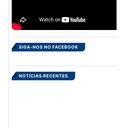
SIGA-NOS NO FACEBOOK
NOTÍCIAS RECENTES
S
PR
Cl
Ci
Sa
Bá
05