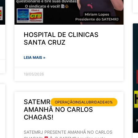
HOSPITAL DE CLINICAS
SANTA CRUZ
LEIA MAIS »
19/05/2026
SATEMRJ PRESENTE
OPERAÇÃOINSALUBRIDADE40%
AMANHÃ NO CARLOS
CHAGAS!
SATEMRJ PRESENTE AMANHÃ NO CARLOS