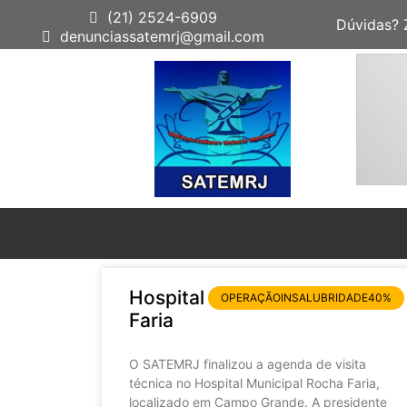
(21) 2524-6909
Dúvidas?
denunciassatemrj@gmail.com
Hospital Municipal Rocha
OPERAÇÃOINSALUBRIDADE40%
Faria
O SATEMRJ finalizou a agenda de visita
técnica no Hospital Municipal Rocha Faria,
localizado em Campo Grande. A presidente