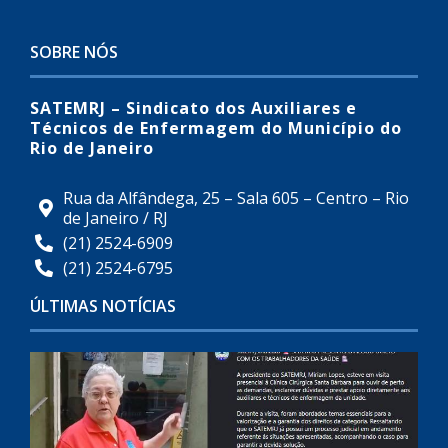
SOBRE NÓS
SATEMRJ – Sindicato dos Auxiliares e
Técnicos de Enfermagem do Município do
Rio de Janeiro
Rua da Alfândega, 25 – Sala 605 – Centro – Rio
de Janeiro / RJ
(21) 2524-6909
(21) 2524-6795
ÚLTIMAS NOTÍCIAS
C
C
S