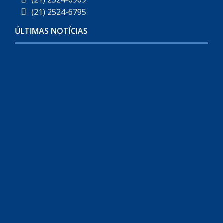
(21) 2524-6795
ÚLTIMAS NOTÍCIAS
C
C
S
B
0
L
I
0