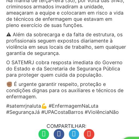
Na manhã de terça-feira (30), por volta das 5h45,
criminosos armados invadiram a unidade,
ameaçaram a equipe e colocaram em risco a vida
de técnicos de enfermagem que estavam em
pleno exercício de suas funções.
⚠️ Além da sobrecarga e da falta de estrutura, os
profissionais seguem expostos diariamente à
violência em seus locais de trabalho, sem qualquer
garantia de segurança.
O SATEMRJ cobra resposta imediata do Governo
do Estado e da Secretaria de Segurança Pública
para proteger quem cuida da população.
✊🏽 É urgente garantir respeito, proteção e
condições dignas para os auxiliares e técnicos de
enfermagem.
#satemrjnaluta💪 #EnfermagemNaLuta
#SegurançaJá #UPACostaBarros #ViolênciaNão