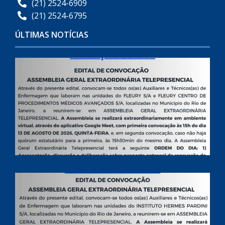
(21) 2524-6909
(21) 2524-6795
ÚLTIMAS NOTÍCIAS
0
L
0