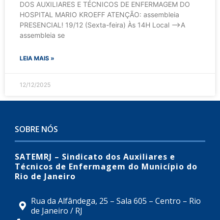
DOS AUXILIARES E TÉCNICOS DE ENFERMAGEM DO
HOSPITAL MARIO KROEFF ATENÇÃO: assembleia
PRESENCIAL! 19/12 (Sexta-feira) Às 14H Local —>A
assembleia se
LEIA MAIS »
12/12/2025
SOBRE NÓS
SATEMRJ – Sindicato dos Auxiliares e
Técnicos de Enfermagem do Município do
Rio de Janeiro
Rua da Alfândega, 25 – Sala 605 – Centro – Rio
de Janeiro / RJ