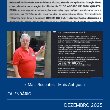
L
C
C
S
B
0
L
« Mais Recentes
Mais Antigos »
CALENDÁRIO
DEZEMBRO 2025