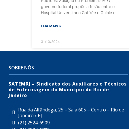
Públicos: Solução ou Problema? 🚨 O
governo federal propôs a fusão entre o
Hospital Universitário Gaffrée e Guinle e
LEIA MAIS »
31/10/2024
SOBRE NÓS
SATEMRJ – Sindicato dos Auxiliares e Técnicos
de Enfermagem do Município do Rio de
Janeiro
Rua da Alfândega, 25 – Sala 605 – Centro – Rio de
Janeiro / RJ
(21) 2524-6909