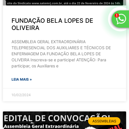
FUNDAÇÃO BELA LOPES DE
OLIVEIRA
ASSEMBLEIA GERAL EXTRAORDINÁRIA
TELEPRESENCIAL DOS AUXILIARES E TÉCNICOS DE
ENFERMAGEM DA FUNDAÇÃO BELA LOPES DE
OLIVEIRA Inscreva-se e participe! ATENÇÃO: Para
participar, os Auxiliares e
LEIA MAIS »
10/02/2024
ASSEMBLEIAS