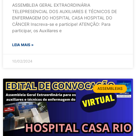
ASSEMBLEIA GERAL EXTRAORDINÁRIA
TELEPRESENCIAL DOS AUXILIARES E TÉCNICOS DE
ENFERMAGEM DO HOSPITAL CASA HOSPITAL DO
CÂNCER Inscreva-se e participe! ATENÇÃO: Para
participar, os Auxiliares e
LEIA MAIS »
10/02/2024
ASSEMBLEIAS