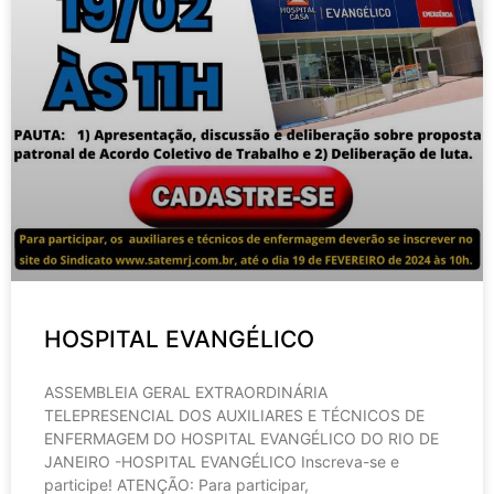
HOSPITAL EVANGÉLICO
ASSEMBLEIA GERAL EXTRAORDINÁRIA
TELEPRESENCIAL DOS AUXILIARES E TÉCNICOS DE
ENFERMAGEM DO HOSPITAL EVANGÉLICO DO RIO DE
JANEIRO -HOSPITAL EVANGÉLICO Inscreva-se e
participe! ATENÇÃO: Para participar,