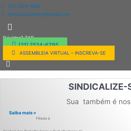
(21) 2524-6909
denunciassatemrj@gmail.com
Dúvidas? ZAP
(21) 2524-6795
ASSEMBLEIA VIRTUAL – INSCREVA-SE
SINDICALIZE-
Sua
também é nos
Saiba mais »
Filiada à